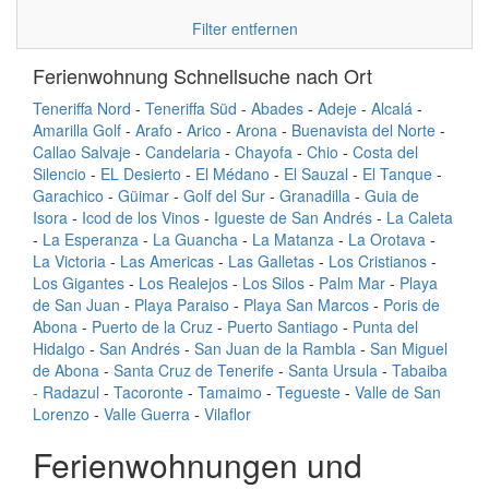
Filter entfernen
Ferienwohnung Schnellsuche nach Ort
Teneriffa Nord
-
Teneriffa Süd
-
Abades
-
Adeje
-
Alcalá
-
Amarilla Golf
-
Arafo
-
Arico
-
Arona
-
Buenavista del Norte
-
Callao Salvaje
-
Candelaria
-
Chayofa
-
Chio
-
Costa del
Silencio
-
EL Desierto
-
El Médano
-
El Sauzal
-
El Tanque
-
Garachico
-
Güimar
-
Golf del Sur
-
Granadilla
-
Guia de
Isora
-
Icod de los Vinos
-
Igueste de San Andrés
-
La Caleta
-
La Esperanza
-
La Guancha
-
La Matanza
-
La Orotava
-
La Victoria
-
Las Americas
-
Las Galletas
-
Los Cristianos
-
Los Gigantes
-
Los Realejos
-
Los Silos
-
Palm Mar
-
Playa
de San Juan
-
Playa Paraiso
-
Playa San Marcos
-
Poris de
Abona
-
Puerto de la Cruz
-
Puerto Santiago
-
Punta del
Hidalgo
-
San Andrés
-
San Juan de la Rambla
-
San Miguel
de Abona
-
Santa Cruz de Tenerife
-
Santa Ursula
-
Tabaiba
- Radazul
-
Tacoronte
-
Tamaimo
-
Tegueste
-
Valle de San
Lorenzo
-
Valle Guerra
-
Vilaflor
Ferienwohnungen und