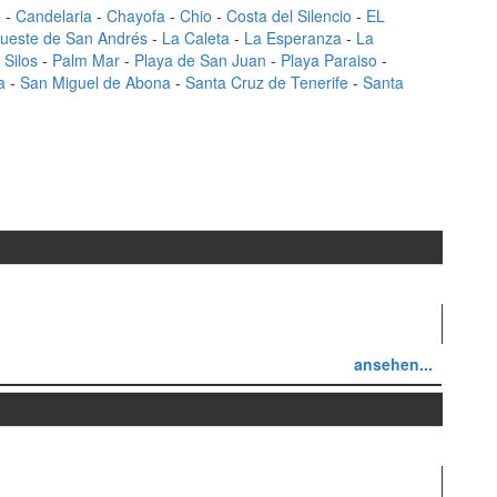
e
-
Candelaria
-
Chayofa
-
Chio
-
Costa del Silencio
-
EL
gueste de San Andrés
-
La Caleta
-
La Esperanza
-
La
 Silos
-
Palm Mar
-
Playa de San Juan
-
Playa Paraiso
-
a
-
San Miguel de Abona
-
Santa Cruz de Tenerife
-
Santa
ansehen...