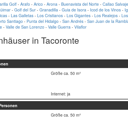
rilla Golf
-
Arafo
-
Arico
-
Arona
-
Buenavista del Norte
-
Callao Salvaj
üimar
-
Golf del Sur
-
Granadilla
-
Guia de Isora
-
Icod de los Vinos
-
I
icas
-
Las Galletas
-
Los Cristianos
-
Los Gigantes
-
Los Realejos
-
Los
rto Santiago
-
Punta del Hidalgo
-
San Andrés
-
San Juan de la Rambl
e
-
Valle de San Lorenzo
-
Valle Guerra
-
Vilaflor
häuser in Tacoronte
onen
Größe ca. 50 m²
Internet: ja
Personen
Größe ca. 50 m²