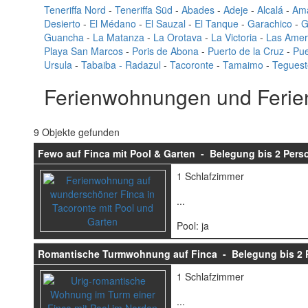
Teneriffa Nord
-
Teneriffa Süd
-
Abades
-
Adeje
-
Alcalá
-
Ama
Desierto
-
El Médano
-
El Sauzal
-
El Tanque
-
Garachico
-
G
Guancha
-
La Matanza
-
La Orotava
-
La Victoria
-
Las Amer
Playa San Marcos
-
Poris de Abona
-
Puerto de la Cruz
-
Pue
Ursula
-
Tabaiba - Radazul
-
Tacoronte
-
Tamaimo
-
Teguest
Ferienwohnungen und Ferien
9 Objekte gefunden
Fewo auf Finca mit Pool & Garten - Belegung bis 2 Pers
1 Schlafzimmer
...
Pool: ja
Romantische Turmwohnung auf Finca - Belegung bis 2 
1 Schlafzimmer
...