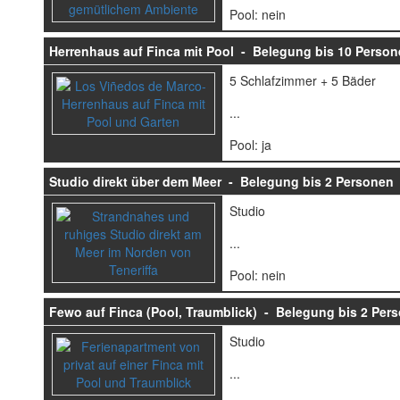
Pool: nein
Herrenhaus auf Finca mit Pool - Belegung bis 10 Perso
5 Schlafzimmer + 5 Bäder
...
Pool: ja
Studio direkt über dem Meer - Belegung bis 2 Personen
Studio
...
Pool: nein
Fewo auf Finca (Pool, Traumblick) - Belegung bis 2 Per
Studio
...