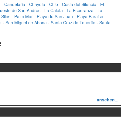
e
-
Candelaria
-
Chayofa
-
Chio
-
Costa del Silencio
-
EL
gueste de San Andrés
-
La Caleta
-
La Esperanza
-
La
 Silos
-
Palm Mar
-
Playa de San Juan
-
Playa Paraiso
-
a
-
San Miguel de Abona
-
Santa Cruz de Tenerife
-
Santa
e
ansehen...