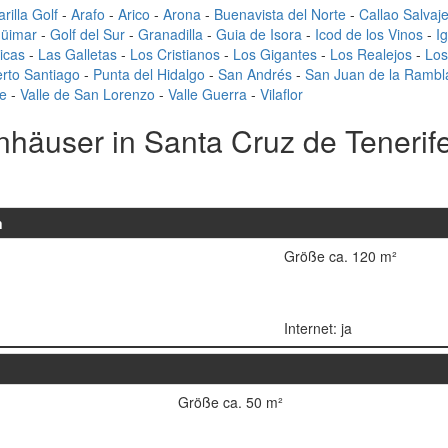
rilla Golf
-
Arafo
-
Arico
-
Arona
-
Buenavista del Norte
-
Callao Salvaj
üimar
-
Golf del Sur
-
Granadilla
-
Guia de Isora
-
Icod de los Vinos
-
I
icas
-
Las Galletas
-
Los Cristianos
-
Los Gigantes
-
Los Realejos
-
Los
rto Santiago
-
Punta del Hidalgo
-
San Andrés
-
San Juan de la Rambl
e
-
Valle de San Lorenzo
-
Valle Guerra
-
Vilaflor
häuser in Santa Cruz de Tenerif
n
Größe ca. 120 m²
Internet: ja
Größe ca. 50 m²