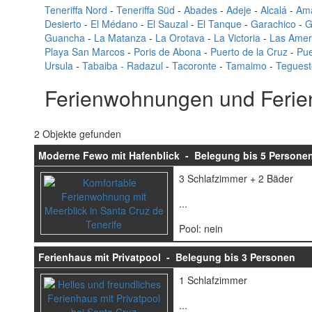
Teneriffa Nord
-
Teneriffa Süd
-
Abades
-
Adeje
-
Alcalá
-
Ama
Desierto
-
El Médano
-
El Sauzal
-
El Tanque
-
Garachico
-
G
Guancha
-
La Matanza
-
La Orotava
-
La Victoria
-
Las Amer
Playa San Marcos
-
Poris de Abona
-
Puerto de la Cruz
-
Pue
Ursula
-
Tabaiba - Radazul
-
Tacoronte
-
Tamaimo
-
Teguest
Ferienwohnungen und Ferien
2 Objekte gefunden
Moderne Fewo mit Hafenblick - Belegung bis 5 Persone
3 Schlafzimmer + 2 Bäder
...
Pool: nein
Ferienhaus mit Privatpool - Belegung bis 3 Personen
1 Schlafzimmer
...